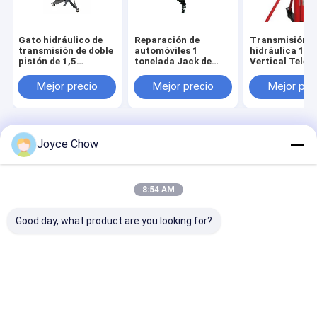
Gato hidráulico de
Reparación de
Transmisión
transmisión de doble
automóviles 1
hidráulica 1T 
pistón de 1,5
tonelada Jack de
Vertical Teles
toneladas para
transmisión
de la etapa 4
reparación de
accionado por aire
de la reparaci
Mejor precio
Mejor precio
Mejor pre
automóviles,
Elevación eficiente
del vehículo
elevación estable
Inicio
Mapa del
Contactar
Desktop
Joyce Chow
Sitio
Ahora
Site
Mapa del Sitio
política de privacidad
Calidad
Transmisión hidráulica Jack
Fábrica De China.Copyright ©
8:54 AM
2026 Jiaxing Yeeda International Co.,Ltd. All Rights Reserved.
Good day, what product are you looking for?
Hogar
Productos
Vídeos