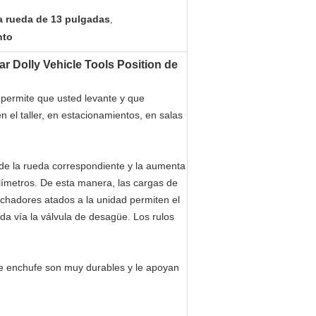
la rueda de 13 pulgadas
,
nto
r Dolly Vehicle Tools Position de
 permite que usted levante y que
n el taller, en estacionamientos, en salas
de la rueda correspondiente y la aumenta
ilímetros. De esta manera, las cargas de
chadores atados a la unidad permiten el
da vía la válvula de desagüe. Los rulos
este enchufe son muy durables y le apoyan