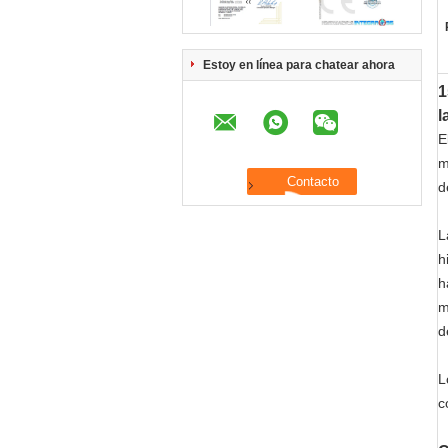
Estoy en línea para chatear ahora
1
l
E
m
d
L
h
h
m
d
L
c