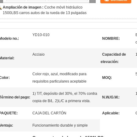
Ampliación de imagen :
Coche móvil hidráulico
1500LBS carros autos de la rueda de 13 pulgadas
YD10-010
Modelo no.:
NOMBRE:
Acciaio
Capacidad de
Material:
elevación:
Color rojo, azul, modificado para
Color:
MOQ:
requisitos particulares aceptable
1) T/T, depósito del 30%, el 70% contra
Término del pago:
N.W./G.W.:
copia de B/L. 2)L/C a primera vista.
PAQUETE:
CAJA DEL CARTÓN
Aplicable:
Ventaja:
Funcionamiento durable y simple