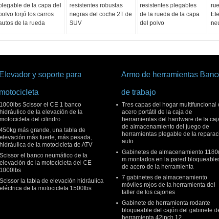
plegable de la capa del
resistentes robustas
resistentes plegables
rue
polvo forjó los carros
negras del coche 2T de
de la rueda de la capa
El
autos de la rueda
SUV
del polvo
neu
Elevador y soporte para
Armo de herramientas Banc
motocicleta
de trabajo
1000lbs Scissor el CE 1 banco
Tres capas del hogar multifuncional
hidráulico de la elevación de la
acero portátil de la caja de
motocicleta del cilindro
herramientas del hardware de la caj
de almacenamiento del juego de
450kg más grande, una tabla de
herramientas plegable de la reparac
elevación más fuerte, más pesada,
auto
hidráulica de la motocicleta de ATV
Gabinetes de almacenamiento 118
Scissor el banco neumático de la
m montados en la pared bloqueable
elevación de la motocicleta del CE
de acero de la herramienta
1000lbs
7 gabinetes de almacenamiento
Scissor la tabla de elevación hidráulica
móviles rojos de la herramienta del
eléctrica de la motocicleta 1500lbs
taller de los cajones
Gabinete de herramienta rodante
bloqueable del cajón del gabinete d
herramienta 42inch 12