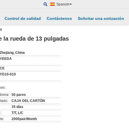
Spanish
Control de calidad
Contáctenos
Solicitar una cotización
as
 la rueda de 13 pulgadas
Zhejiang, China
YEEDA
CE
YD10-010
nos:
ínima:
50 pares
tado:
CAJA DEL CARTÓN
35 días
:
T/T, L/C
te:
2000pair/Month