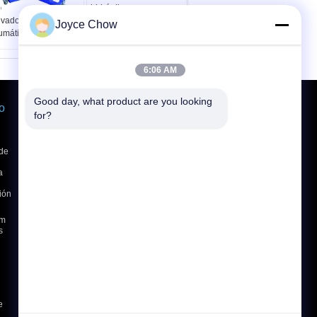
das eléctrico
hidráulico rugoso
evador de ruedas
resistente del carro 4
Joyce Chow
mático portátil
de la rueda 3000LBS
6:06 AM
Good day, what product are you looking 
o
Solicitar una cotización
for?
Envío
 de
a
E-Mail
Mapa del sitio
|
ión
Sitio movil
0m
s
e