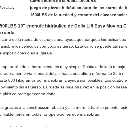
Carros autos de la rueda 1500LBS
,
juego de piezas hidráulico auto de los carros de 
Resaltar:
1500LBS de la rueda 4 y estante del almacenamie
500LBS 13" enchufe hidráulico de Dolly Lift Easy Moving Ca
a rueda
l carro de la rueda de coche es una ayuda que parquea hidráulica que
aniobre los vehículos con poco esfuerzo. Este carro se puede utilizar e
e exposiciones o en el garaje.
a operación de la herramienta es muy simple. Resbala de lado debajo 
idráulicamente vía el pedal del pie hasta una altura máxima de 28,5 m
asta 680 kilogramos por maniobrar la ayuda son posibles. Los cuatro e
ovimiento sin esfuerzo. La rueda se baja otra vez en la posición desea
e plástico proteger contra daño.
os gracias a la construcción robusta y al cilindro hidráulico potente, 
onfiablemente en todas las operaciones que maniobran.