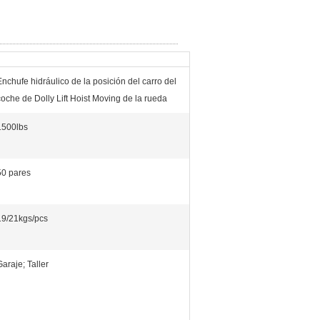
Enchufe hidráulico de la posición del carro del
coche de Dolly Lift Hoist Moving de la rueda
1500lbs
50 pares
19/21kgs/pcs
Garaje; Taller