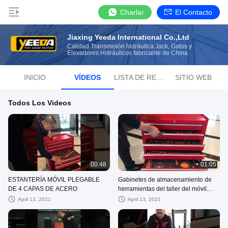
Charlar
El Contacto
Jiaxing Yeeda International Co.,Ltd
Calidad Transmisión hidráulica Jack, Gatos y
Elevadores Hidráulicos fabricante de China
INICIO
VÍDEOS
LISTA DE REPRODUCCIÓN
SITIO WEB
Todos Los Videos
00:48
01:05
ESTANTERÍA MÓVIL PLEGABLE
Gabinetes de almacenamiento de
DE 4 CAPAS DE ACERO
herramientas del taller del móvil
1.0m m de los cajones rojos 7
April 13, 2021
April 13, 2021